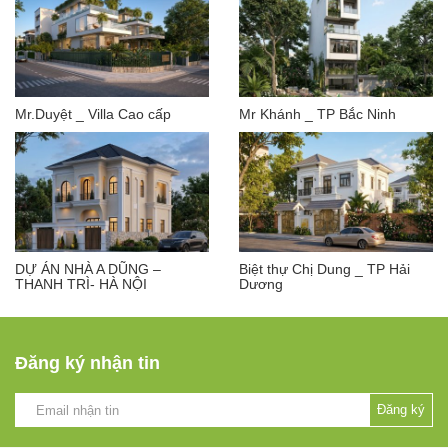
Mr.Duyệt _ Villa Cao cấp
Mr Khánh _ TP Bắc Ninh
DỰ ÁN NHÀ A DŨNG –
Biệt thự Chị Dung _ TP Hải
THANH TRÌ- HÀ NỘI
Dương
Đăng ký nhận tin
Đăng ký