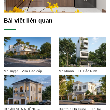
Bài viết liên quan
Mr.Duyệt _ Villa Cao cấp
Mr Khánh _ TP Bắc Ninh
DỰ ÁN NHÀ A DŨNG –
Biệt thự Chị Dung _ TP Hải