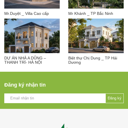
Mr.Duyệt _ Villa Cao cấp
Mr Khánh _ TP Bắc Ninh
DỰ ÁN NHÀ A DŨNG –
Biệt thự Chị Dung _ TP Hải
THANH TRÌ- HÀ NỘI
Dương
Đăng ký nhận tin
Đăng ký