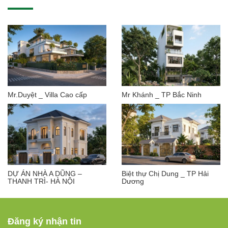
Mr.Duyệt _ Villa Cao cấp
Mr Khánh _ TP Bắc Ninh
DỰ ÁN NHÀ A DŨNG –
Biệt thự Chị Dung _ TP Hải
THANH TRÌ- HÀ NỘI
Dương
Đăng ký nhận tin