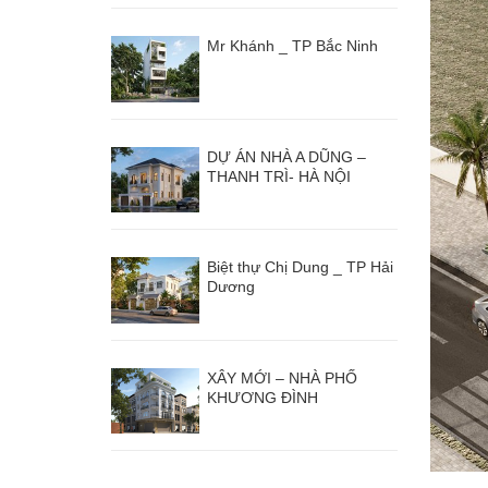
Mr Khánh _ TP Bắc Ninh
DỰ ÁN NHÀ A DŨNG –
THANH TRÌ- HÀ NỘI
Biệt thự Chị Dung _ TP Hải
Dương
XÂY MỚI – NHÀ PHỐ
KHƯƠNG ĐÌNH