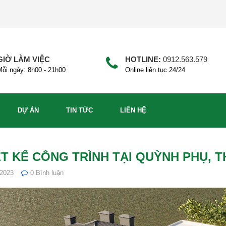
GIỜ LÀM VIỆC
HOTLINE:
0912.563.579
ỗi ngày: 8h00 - 21h00
Online liên tục 24/24
DỰ ÁN
TIN TỨC
LIÊN HỆ
ẾT KẾ CÔNG TRÌNH TẠI QUỲNH PHỤ, T
/2023
0
Bình luận