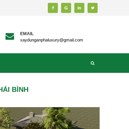
EMAIL
xaydunganphaluxury@gmail.com
HÁI BÌNH