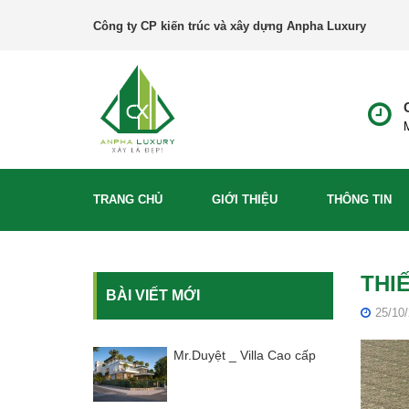
Công ty CP kiến trúc và xây dựng Anpha Luxury
M
TRANG CHỦ
GIỚI THIỆU
THÔNG TIN
THI
BÀI VIẾT MỚI
25/10
Mr.Duyệt _ Villa Cao cấp