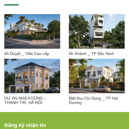
Mr.Duyệt _ Villa Cao cấp
Mr Khánh _ TP Bắc Ninh
DỰ ÁN NHÀ A DŨNG –
Biệt thự Chị Dung _ TP Hải
THANH TRÌ- HÀ NỘI
Dương
Đăng ký nhận tin