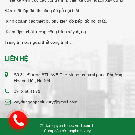
Thiết kế kiến trúc các công trình, thiết kế quy hoạch xây dựng.
Sản xuất lắp đặt thi công đồ gỗ nội thất.
Kinh doanh các thiết bị, phụ kiện đồ bếp, đồ nội thất..
Kiểm định chất lượng công trình xây dựng.
Trang trí nội, ngoại thất công trình.
LIÊN HỆ
Số 31, Đường 8Th AVE-The Manor central park, Phường
Hoàng Liệt, Hà Nội
0912.563.579
xaydunganphaluxury@gmail.com
© Bản quyền thuộc về
Team IT
Cung cấp bởi
anpha-luxury